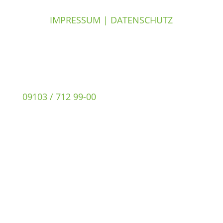
IMPRESSUM
|
DATENSCHUTZ
09103 / 712 99-00
info@metropol-edv.de
Bürozeiten